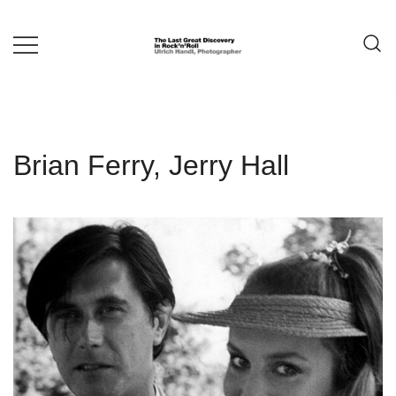
Springe
zum
Inhalt
ULRICH HANDL
Brian Ferry, Jerry Hall