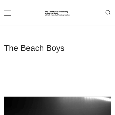
Springe
zum
Inhalt
ULRICH HANDL
The Beach Boys