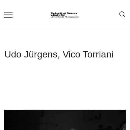
Springe
zum
Inhalt
ULRICH HANDL
Udo Jürgens, Vico Torriani