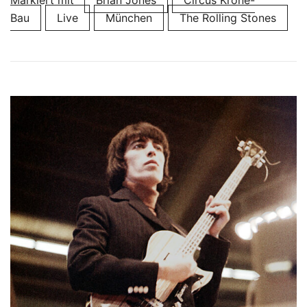
Bau
Live
München
The Rolling Stones