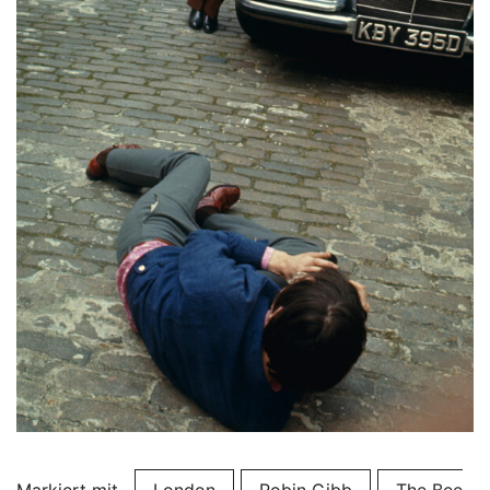
Markiert mit
London
Robin Gibb
The Bee