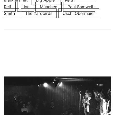
Relf
Live
München
Paul Samwell-
Smith
The Yardbirds
Uschi Obermaier